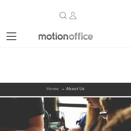
ABOUT US
Our story
Home
→
About Us